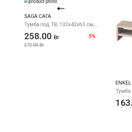
SAGA САГА
Тумба под ТВ, 132x42x63 см, белый/ясень
258.00
5%
Br
272.00 Br
ENKEL
163