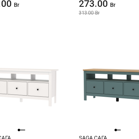
.00
273.00
Br
Br
313.00 Br
САГА
SAGA САГА