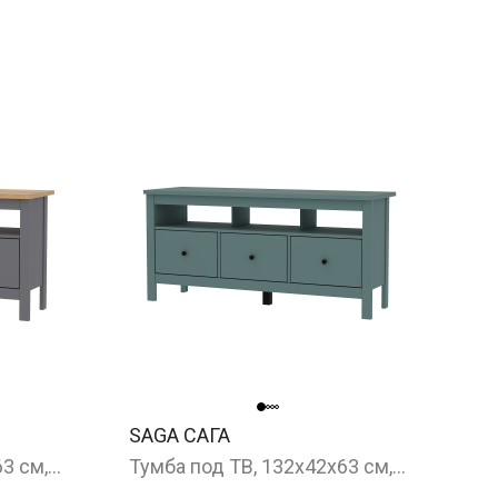
SAGA САГА
Тумба под ТВ, 132x42x63 см, серый/ясень
Тумба под ТВ, 132x42x63 см, темно-бирюзовый