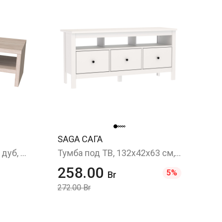
SAGA САГА
Тумба под ТВ, беленый дуб, 120х37x38 см
Тумба под ТВ, 132x42x63 см, белый
258.00
5%
Br
272.00 Br