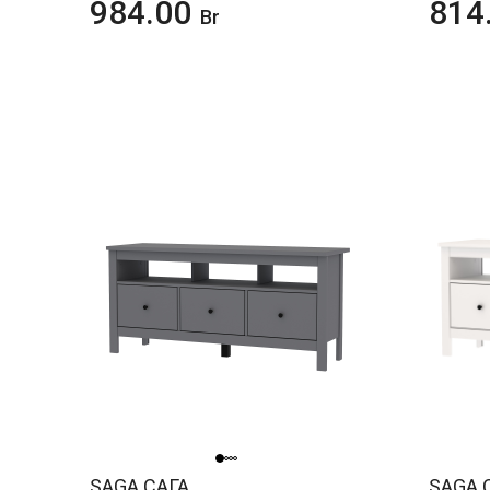
984.00
814
Br
SAGA САГА
SAGA 