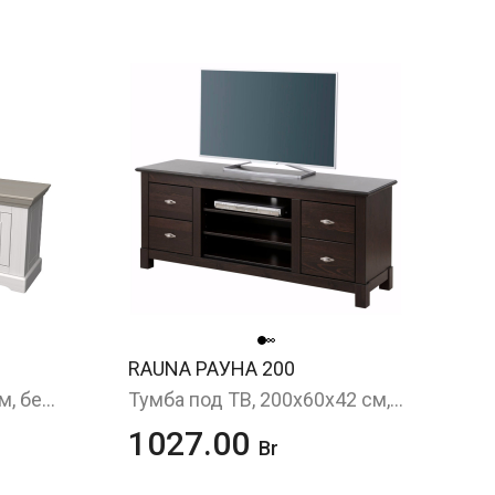
RAUNA РАУНА 200
Тумба под ТВ, 189х64 см, белый/антрацит
Тумба под ТВ, 200x60x42 см, черно-коричневый
1027.00
Br