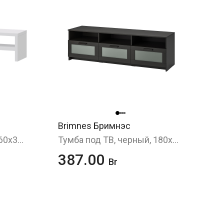
Brimnes Бримнэс
Тумба под ТВ, белый, 160х37x38 см
Тумба под ТВ, черный, 180x41x53 см
387.00
Br