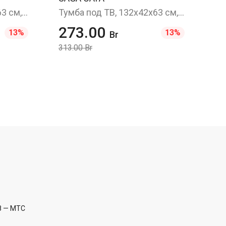
Тумба под ТВ, 132x42x63 см, темно-бирюзовый/ясень
Тумба под ТВ, 132x42x63 см, белый/ясень
273.00
13%
13%
Br
313.00 Br
8
— МТС