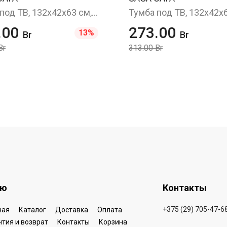
Тумба под ТВ, 132x42x63 см, белый
.00
273.00
13%
Br
Br
Br
313.00 Br
ню
Контакты
+375 (29) 705-47-6
ная
Каталог
Доставка
Оплата
нтия и возврат
Контакты
Корзина