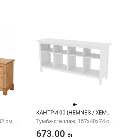
КАНТРИ 00 (HEMNES / ХЕМНЭС)
Тумба под ТВ, 150x60x42 см, бейц/масло
Тумба-стеллаж, 157х40х74 см, белая морилка
673.00
Br