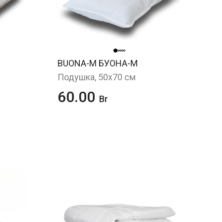
BUONA-M БУОНА-М
Подушка, 50х70 см
60.00
Br