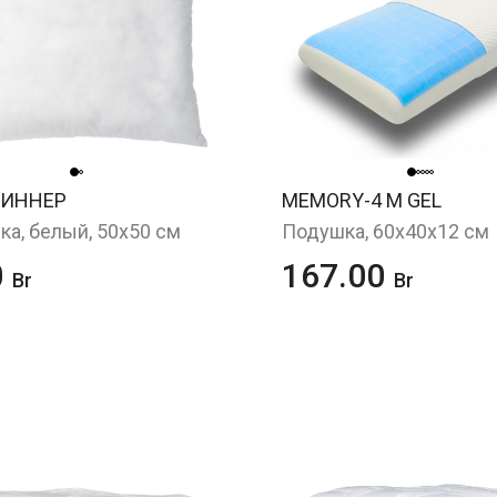
 ИННЕР
MEMORY-4 M GEL
а, белый, 50x50 см
Подушка, 60x40x12 см
0
167.00
Br
Br