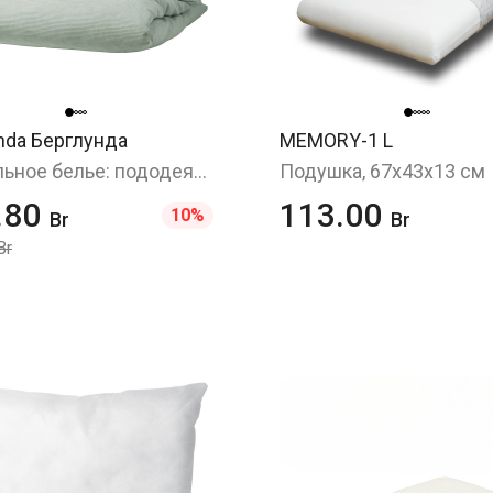
nda Берглунда
MEMORY-1 L
Постельное белье: пододеяльник и 2 наволочки (БЕРГПАЛМ/BERGPALM в ИКЕА), зеленый/полоска, 200x200/50x70 см
Подушка, 67x43x13 см
.80
113.00
10%
Br
Br
Br