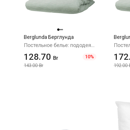
Berglunda Берглунда
Berglu
Постельное белье: пододеяльник и наволочка (БЕРГПАЛМ/BERGPALM в ИКЕА), 150x200/50x70 см
128.70
172
10%
Br
143.00 Br
192.00 